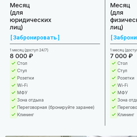
Месяц
Месяц
(для
(для
юридических
физичес
лиц)
лиц)
Забронировать
Заброни
1 месяц (доступ 24/7)
1 месяц (досту
8 000 ₽
7 000 ₽
Стол
Стол
Стул
Стул
Розетки
Розетки
Wi-Fi
Wi-Fi
МФУ
МФУ
Зона отдыха
Зона отд
Переговорная (бронируйте заранее)
Перегово
Клининг
Клининг